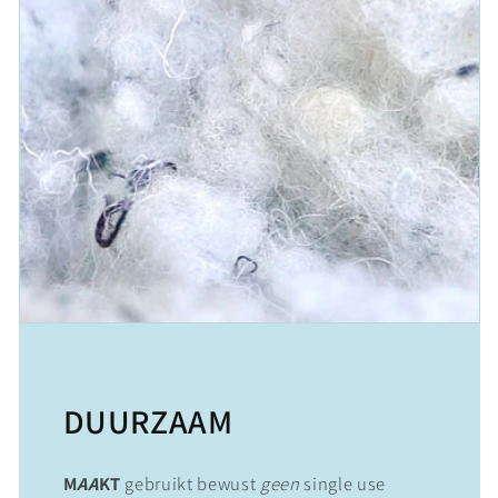
DUURZAAM
M
AA
KT
gebruikt bewust
geen
single use