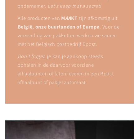
ondernemer.
Let's keep that a secret!
Alle producten van
M
AA
KT
zijn afkomstig uit
België, onze buurlanden of Europa
. Voor de
verzending van pakketten werken we samen
met het Belgisch postbedrijf Bpost.
Don't forget
: je kan je aankoop steeds
ophalen in de daarvoor voorziene
afhaalpunten of laten leveren in een Bpost
afhaalpunt of pakjesautomaat.