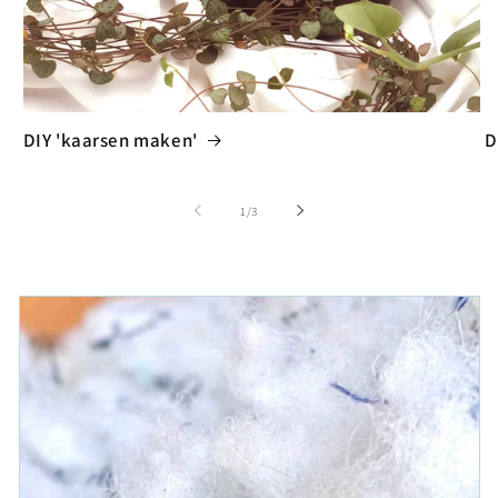
DIY 'kaarsen maken'
D
van
1
/
3