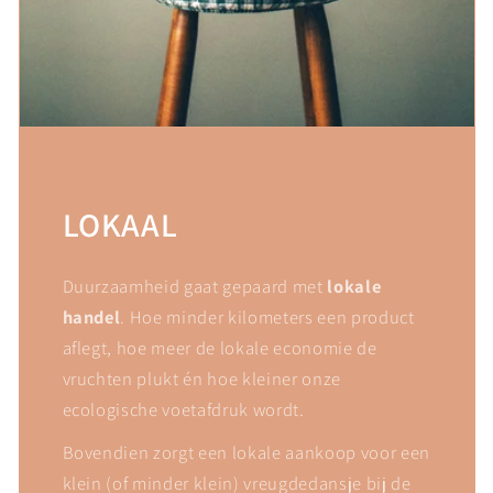
LOKAAL
Duurzaamheid gaat gepaard met
lokale
handel
. Hoe minder kilometers een product
aflegt, hoe meer de lokale economie de
vruchten plukt én hoe kleiner onze
ecologische voetafdruk wordt.
Bovendien zorgt een lokale aankoop voor een
klein (of minder klein) vreugdedansje bij de