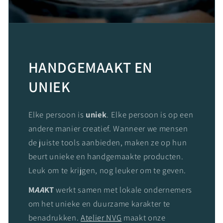
HANDGEMAAKT EN
UNIEK
Elke persoon is
uniek
. Elke persoon is op een
andere manier creatief. Wanneer we mensen
de juiste tools aanbieden, maken ze op hun
beurt unieke en handgemaakte producten.
Leuk om te krijgen, nog leuker om te geven.
M
AA
KT
werkt samen met lokale ondernemers
om het unieke en duurzame karakter te
benadrukken.
Atelier NVG
maakt onze