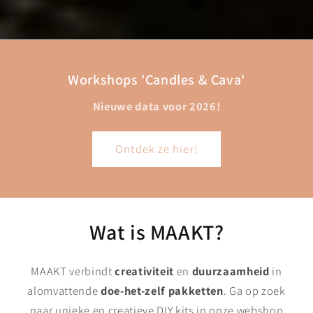
Workshops 'Candles & Cava'
Nieuwe data voor 2026!
Ontdek ze hier!
Wat is MAAKT?
MAAKT verbindt
creativiteit
en
duurzaamheid
in
alomvattende
doe-het-zelf pakketten
. Ga op zoek
naar unieke en creatieve DIY kits in onze webshop