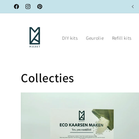
Meteen
Hergebruik je kaars met onze refill kits!
naar de
Facebook
Instagram
Pinterest
content
DIY kits
Geurolie
Refill kits
Collecties