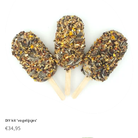
DIY kit 'vogelijsjes'
Normale
€34,95
prijs