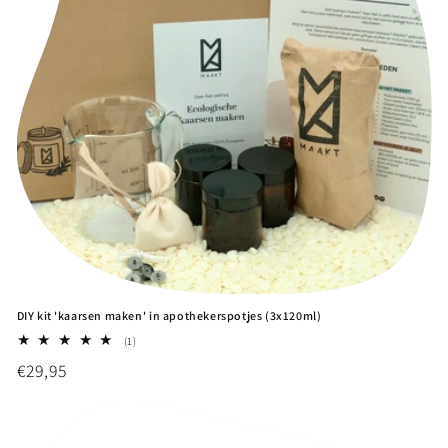
DIY kit 'kaarsen maken' in apothekerspotjes (3x120ml)
1
(1)
totaal
Normale
€29,95
aantal
recensies
prijs