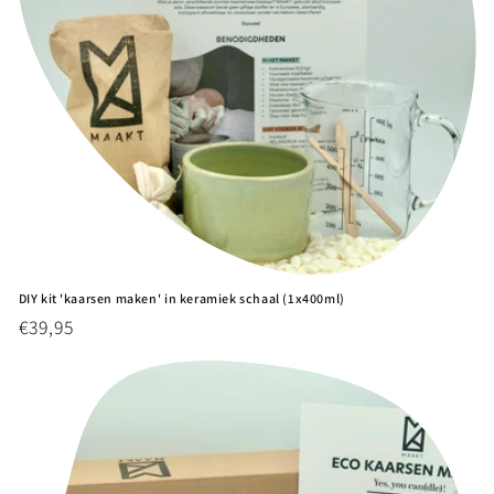
DIY kit 'kaarsen maken' in keramiek schaal (1x400ml)
Normale
€39,95
prijs