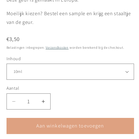
Moeilijk kiezen? Bestel een sample en krijg een staaltje
van de geur.
Normale
€3,50
prijs
Belastingen inbegrepen.
Verzendkosten
worden berekend bij de checkout.
Inhoud
Aantal
Aantal
Aantal
verlagen
verhogen
voor
voor
Geur
Aan winkelwagen toevoegen
Geur
&#39;Hammam&#39;
&#39;Hammam&#39;