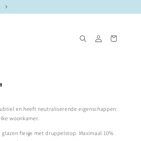
Winkelwagen
Inloggen
'
 subtiel en heeft neutraliserende eigenschappen.
 elke woonkamer.
n glazen flesje met druppelstop. Maximaal 10%