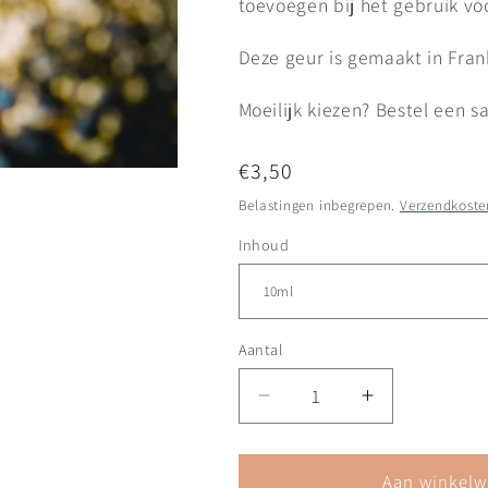
toevoegen bij het gebruik v
Deze geur is gemaakt in Frankr
Moeilijk kiezen? Bestel een s
Normale
€3,50
prijs
Belastingen inbegrepen.
Verzendkoste
Inhoud
Aantal
Aantal
Aantal
verlagen
verhogen
voor
voor
Geur
Geur
Aan winkelw