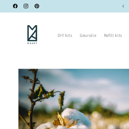
Meteen
Hergebruik je kaars met onze refill kits!
naar de
Facebook
Instagram
Pinterest
content
DIY kits
Geurolie
Refill kits
Ga direct naar
productinformatie