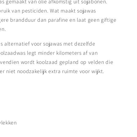
was gemaakt van olie afkomstig uit sojabonen.
bruik van pesticiden. Wat maakt sojawas
gere brandduur dan parafine en laat geen giftige
en.
s alternatief voor sojawas met dezelfde
oolzaadwas legt minder kilometers af van
vendien wordt koolzaad gepland op velden die
r niet noodzakelijk extra ruimte voor wijkt.
vlekken