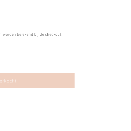
n
worden berekend bij de checkout.
s
verkocht