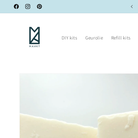
Meteen
Hergebruik je kaars met onze refill kits!
naar de
Facebook
Instagram
Pinterest
content
DIY kits
Geurolie
Refill kits
Ga direct naar
productinformatie